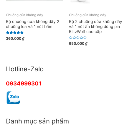
Chuông cửa không dây
Chuông cửa không dây
Bộ chuông cửa không dây 2
Bộ 2 chuông cửa không dây
chuông loa và 1 nút bấm
và 1 nút ấn không dùng pin
BlitzWolf cao cấp
Được xếp
360.000
₫
hạng
Đ
950.000
₫
5.00
ư
5 sao
ợ
c
x
ế
p
h
Hotline-Zalo
ạ
n
g
0
5
0934999301
s
a
o
Danh mục sản phẩm