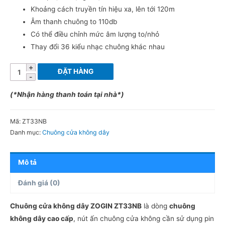
Khoảng cách truyền tín hiệu xa, lên tới 120m
Âm thanh chuông to 110db
Có thể điều chỉnh mức âm lượng to/nhỏ
Thay đổi 36 kiểu nhạc chuông khác nhau
Chuông
ĐẶT HÀNG
cửa
không
(*Nhận hàng thanh toán tại nhà*)
dây,
không
Mã:
ZT33NB
dùng
Danh mục:
Chuông cửa không dây
pin,
chống
Mô tả
nước
ZOGIN
Đánh giá (0)
ZT33NB
Chuông cửa không dây ZOGIN ZT33NB
là dòng
chuông
số
không dây cao cấp
, nút ấn chuông cửa không cần sử dụng pin
lượng