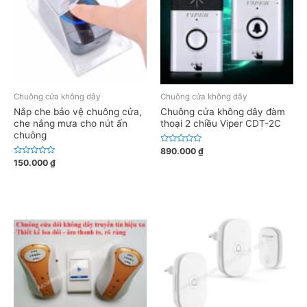
Chuông cửa không dây
Chuông cửa không dây
Nắp che bảo vệ chuông cửa,
Chuông cửa không dây đàm
che nắng mưa cho nút ấn
thoại 2 chiều Viper CDT-2C
chuông
Đ
890.000
₫
ư
Đ
150.000
₫
ợ
ư
c
ợ
x
c
ế
x
p
ế
h
p
ạ
h
n
ạ
g
n
0
g
5
0
s
5
a
s
o
a
o