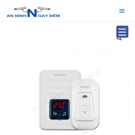
Main
Men