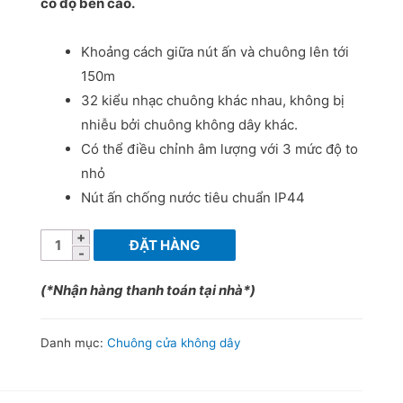
có độ bền cao.
Khoảng cách giữa nút ấn và chuông lên tới
150m
32 kiểu nhạc chuông khác nhau, không bị
nhiễu bởi chuông không dây khác.
Có thể điều chỉnh âm lượng với 3 mức độ to
nhỏ
Nút ấn chống nước tiêu chuẩn IP44
Chuông
ĐẶT HÀNG
cửa
không
(*Nhận hàng thanh toán tại nhà*)
dây
2
Danh mục:
Chuông cửa không dây
chuông
1