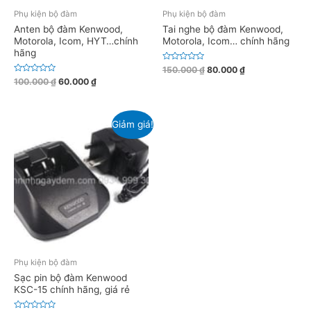
Phụ kiện bộ đàm
Phụ kiện bộ đàm
Anten bộ đàm Kenwood,
Tai nghe bộ đàm Kenwood,
Motorola, Icom, HYT…chính
Motorola, Icom… chính hãng
hãng
Đ
150.000
₫
80.000
₫
ư
Đ
100.000
₫
60.000
₫
ợ
ư
c
ợ
x
c
ế
x
p
ế
h
Giảm giá!
p
ạ
h
n
ạ
g
n
0
g
5
0
s
5
a
s
o
a
o
Phụ kiện bộ đàm
Sạc pin bộ đàm Kenwood
KSC-15 chính hãng, giá rẻ