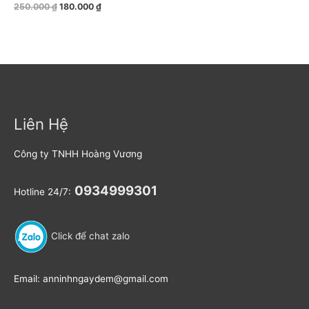
Đ
250.000
₫
180.000
₫
ư
ợ
c
x
ế
p
h
ạ
n
g
0
5
s
a
Liên Hệ
o
Công ty TNHH Hoàng Vương
0934999301
Hotline 24/7:
Click để chat zalo
Email: anninhngaydem@gmail.com