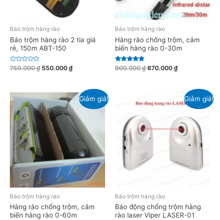
Báo trộm hàng rào
Báo trộm hàng rào
Báo trộm hàng rào 2 tia giá
Hàng rào chống trộm, cảm
rẻ, 150m ABT-150
biến hàng rào 0-30m
Đ
Được xếp
750.000
₫
550.000
₫
900.000
₫
670.000
₫
ư
hạng
ợ
5.00
c
5 sao
x
ế
Giảm giá!
Giảm giá!
p
h
ạ
n
g
0
5
s
a
o
Báo trộm hàng rào
Báo trộm hàng rào
Hàng rào chống trộm, cảm
Báo động chống trộm hàng
biến hàng rào 0-60m
rào laser Viper LASER-01