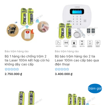
ế
ế
p
p
h
h
ạ
ạ
n
n
g
g
0
0
5
5
s
s
a
a
o
o
Báo trộm hàng rào
Báo trộm hàng rào
Bộ 1 hàng rào chống trộm 2
Bộ báo trộm hàng rào 2 tia
tia Laser 100m kết hợp còi hú
Laser 100m cao cấp báo qua
không dây cao cấp
điện thoại
Đ
Đ
2.750.000
₫
3.400.000
₫
ư
ư
ợ
ợ
c
c
x
x
ế
ế
Giảm giá!
p
p
h
h
ạ
ạ
n
n
g
g
0
0
5
5