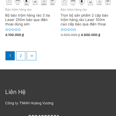
Báo trộm hàng rào
Báo trộm hàng rào
Bộ báo trộm hàng rào 3 tia
Trọn bộ sản phẩm 2 cặp báo
Laser 250m báo qua điện
trộm hàng rào Laser 100m
thoại dùng sim
cao cấp báo qua điện thoại
Đ
Đ
4.100.000
₫
4.800.000
₫
4.600.000
₫
ư
ư
ợ
ợ
c
c
x
x
ế
ế
p
p
h
h
1
2
→
ạ
ạ
n
n
g
g
0
0
5
5
s
s
a
a
o
o
Liên Hệ
Công ty TNHH Hoàng Vương