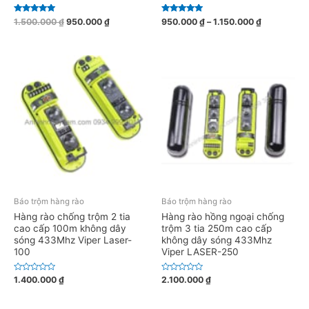
Được xếp
Được xếp
1.500.000
₫
950.000
₫
950.000
₫
–
1.150.000
₫
hạng
hạng
5.00
5.00
5 sao
5 sao
Báo trộm hàng rào
Báo trộm hàng rào
Hàng rào chống trộm 2 tia
Hàng rào hồng ngoại chống
cao cấp 100m không dây
trộm 3 tia 250m cao cấp
sóng 433Mhz Viper Laser-
không dây sóng 433Mhz
100
Viper LASER-250
Đ
Đ
1.400.000
₫
2.100.000
₫
ư
ư
ợ
ợ
c
c
x
x