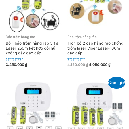
s
s
a
a
o
o
Báo trộm hàng rào
Báo trộm hàng rào
Bộ 1 báo trộm hàng rào 3 tia
Trọn bộ 2 cặp hàng rào chống
Laser 250m kết hợp còi hú
trộm laser Viper Laser-100m
không dây cao cấp
cao cấp
Đ
Đ
3.450.000
₫
4.150.000
₫
4.050.000
₫
ư
ư
ợ
ợ
c
c
x
x
ế
ế
Giảm giá!
p
p
h
h
ạ
ạ
n
n
g
g
0
0
5
5
s
s
a
a
o
o