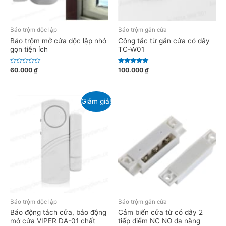
Báo trộm độc lập
Báo trộm gắn cửa
Báo trộm mở cửa độc lập nhỏ
Công tắc từ gắn cửa có dây
gọn tiện ích
TC-W01
Đ
Được xếp
60.000
₫
100.000
₫
ư
hạng
ợ
5.00
c
5 sao
x
ế
Giảm giá!
p
h
ạ
n
g
0
5
s
a
o
Báo trộm độc lập
Báo trộm gắn cửa
Báo động tách cửa, báo động
Cảm biến cửa từ có dây 2
mở cửa VIPER DA-01 chất
tiếp điểm NC NO đa năng