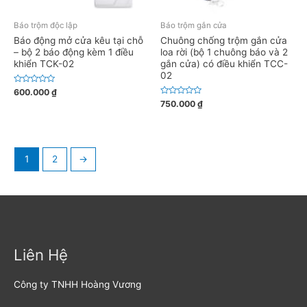
Báo trộm độc lập
Báo trộm gắn cửa
Báo động mở cửa kêu tại chỗ
Chuông chống trộm gắn cửa
– bộ 2 báo động kèm 1 điều
loa rời (bộ 1 chuông báo và 2
khiển TCK-02
gắn cửa) có điều khiển TCC-
02
Đ
600.000
₫
ư
Đ
750.000
₫
ợ
ư
c
ợ
x
c
ế
x
p
ế
h
p
ạ
h
1
2
→
n
ạ
g
n
0
g
5
0
s
5
a
s
o
a
o
Liên Hệ
Công ty TNHH Hoàng Vương