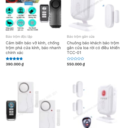
s
s
a
a
o
o
Báo trộm độc lập
Báo trộm gắn cửa
Cảm biến báo vỡ kính, chống
Chuông báo khách báo trộm
trộm phá cửa kính, báo nhanh
gắn cửa loa rời có điều khiển
chính xác
TCC-01
Được xếp
Đ
390.000
₫
550.000
₫
hạng
ư
4.50
ợ
5 sao
c
x
ế
p
h
ạ
n
g
0
5
s
a
o