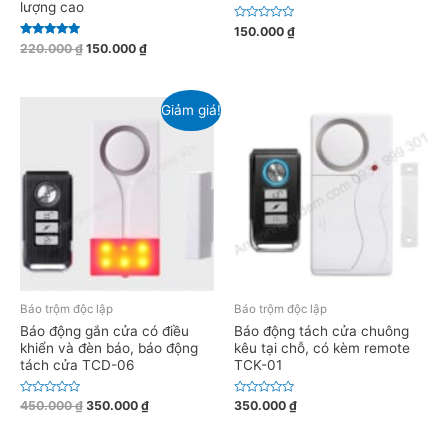
lượng cao
Đ
150.000
₫
ư
Được xếp
220.000
₫
150.000
₫
ợ
hạng
c
5.00
x
5 sao
ế
p
h
Giảm giá!
ạ
n
g
0
5
s
a
o
Báo trộm độc lập
Báo trộm độc lập
Báo động gắn cửa có điều
Báo động tách cửa chuông
khiển và đèn báo, báo động
kêu tại chỗ, có kèm remote
tách cửa TCD-06
TCK-01
Đ
Đ
450.000
₫
350.000
₫
350.000
₫
ư
ư
ợ
ợ
c
c
x
x