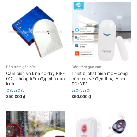
ế
ế
p
p
h
h
ạ
ạ
n
n
g
g
0
0
5
5
s
s
a
a
o
o
Báo trộm gắn cửa
Báo trộm gắn cửa
Cảm biến vỡ kính có dây PIR-
Thiết bị phát hiện mở – đóng
01G, chống trộm đập phá cửa
cửa báo về điện thoại Viper
kính
TC-DT2
Đ
Đ
350.000
₫
350.000
₫
ư
ư
ợ
ợ
c
c
x
x
ế
ế
p
p
h
h
ạ
ạ
n
n
g
g
0
0
5
5