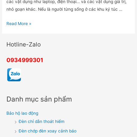
các vật dụng như laptop, điện thoại… và các vật dụng giá trị,
nhỏ goạn khác. Nếu là người từng sống ở các khu ký túc …
Thiết
Read More »
bị
báo
Hotline-Zalo
trộm
nào
0934999301
dành
cho
trường
học,
ký
Danh mục sản phẩm
túc
xá?
Bảo hộ lao động
Đèn chỉ dẫn thoát hiểm
Đèn chớp đèn xoay cảnh báo