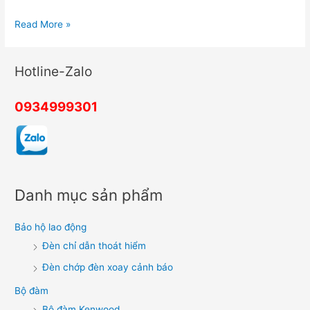
Lắp
Read More »
máy
báo
Hotline-Zalo
trộm
cho
0934999301
văn
phòng
Danh mục sản phẩm
Bảo hộ lao động
Đèn chỉ dẫn thoát hiểm
Đèn chớp đèn xoay cảnh báo
Bộ đàm
Bộ đàm Kenwood