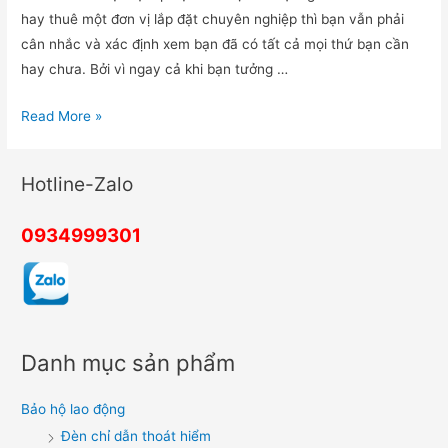
hay thuê một đơn vị lắp đặt chuyên nghiệp thì bạn vẫn phải
cân nhắc và xác định xem bạn đã có tất cả mọi thứ bạn cần
hay chưa. Bởi vì ngay cả khi bạn tưởng …
Hệ
Read More »
thống
thiết
Hotline-Zalo
bị
báo
0934999301
trộm
gia
đình
của
bạn
Danh mục sản phẩm
đã
đủ
Bảo hộ lao động
chưa?
Đèn chỉ dẫn thoát hiểm