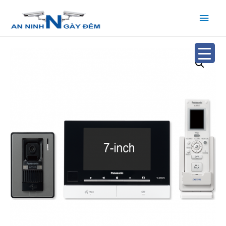
Main
Men