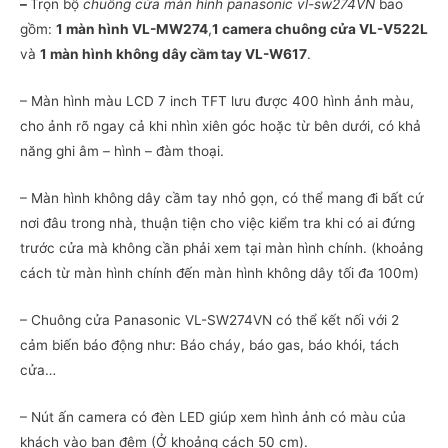
–
Trọn bộ
chuông cửa màn hình panasonic vl-sw274VN
bao
gồm:
1 màn hình VL-MW274
,
1 camera chuông cửa VL-V522L
và
1 màn hình không dây cầm tay VL-W617
.
– Màn hình màu LCD 7 inch TFT lưu được 400 hình ảnh màu,
cho ảnh rõ ngay cả khi nhìn xiên góc hoặc từ bên dưới, có khả
năng ghi âm – hình – đàm thoại.
– Màn hình không dây cầm tay nhỏ gọn, có thể mang đi bất cứ
nơi đâu trong nhà, thuận tiện cho việc kiểm tra khi có ai đứng
trước cửa mà không cần phải xem tại màn hình chính. (khoảng
cách từ màn hình chính đến màn hình không dây tối đa 100m)
– Chuông cửa Panasonic VL-SW274VN có thể kết nối với 2
cảm biến báo động như: Báo cháy, báo gas, báo khói, tách
cửa…
– Nút ấn camera có đèn LED giúp xem hình ảnh có màu của
khách vào ban đêm (Ở khoảng cách 50 cm).