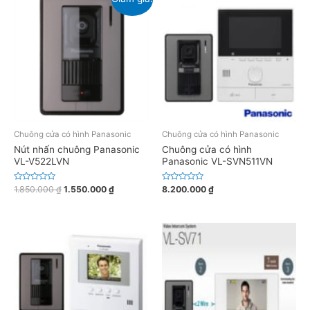
Chuông cửa có hình Panasonic
Chuông cửa có hình Panasonic
Nút nhấn chuông Panasonic
Chuông cửa có hình
VL-V522LVN
Panasonic VL-SVN511VN
Đ
Đ
1.850.000
₫
1.550.000
₫
8.200.000
₫
ư
ư
ợ
ợ
c
c
x
x
ế
ế
p
p
h
h
ạ
ạ
n
n
g
g
0
0
5
5
s
s
a
a
o
o