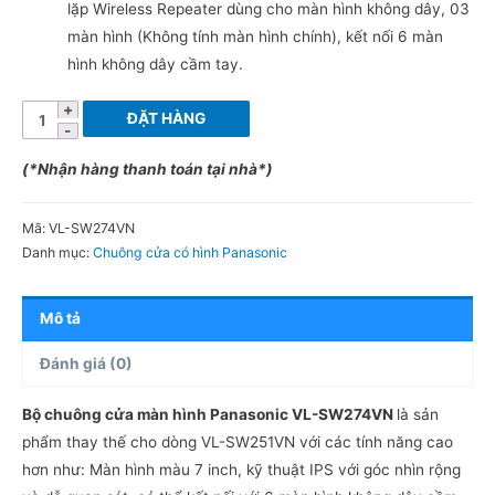
lặp Wireless Repeater dùng cho màn hình không dây, 03
màn hình (Không tính màn hình chính), kết nối 6 màn
hình không dây cầm tay.
Chuông
ĐẶT HÀNG
cửa
màn
(*Nhận hàng thanh toán tại nhà*)
hình
Panasonic
Mã:
VL-SW274VN
VL-
Danh mục:
Chuông cửa có hình Panasonic
SW274VN
số
Mô tả
lượng
Đánh giá (0)
Bộ chuông cửa màn hình Panasonic VL-SW274VN
là sản
phẩm thay thế cho dòng VL-SW251VN với các tính năng cao
hơn như: Màn hình màu 7 inch, kỹ thuật IPS với góc nhìn rộng