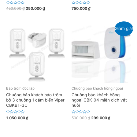
Đ
Đ
450.000
₫
350.000
₫
750.000
₫
ư
ư
ợ
ợ
c
c
x
x
ế
ế
Giảm giá!
p
p
h
h
ạ
ạ
n
n
g
g
0
0
5
5
s
s
a
a
o
o
Báo trộm độc lập
Chuông báo khách hồng ngoại
Chuông báo khách báo trộm
Chuông báo khách hồng
bộ 3 chuông 1 cảm biến Viper
ngoại CBK-04 miễn dịch vật
CBKBT-3C
nuôi
Đ
Đ
1.050.000
₫
500.000
₫
299.000
₫
ư
ư
ợ
ợ
c
c
x
x
ế
ế