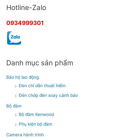
p
p
h
h
Hotline-Zalo
ạ
ạ
n
n
g
g
0
0
5
5
0934999301
s
s
a
a
o
o
Danh mục sản phẩm
Bảo hộ lao động
Đèn chỉ dẫn thoát hiểm
Đèn chớp đèn xoay cảnh báo
Bộ đàm
Bộ đàm Kenwood
Phụ kiện bộ đàm
Camera hành trình