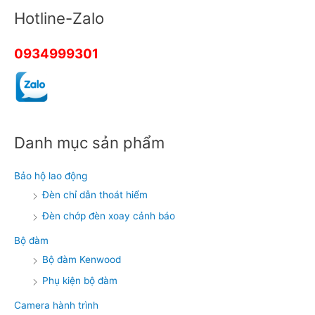
p
p
h
h
Hotline-Zalo
ạ
ạ
n
n
g
g
0
0
5
5
0934999301
s
s
a
a
o
o
Danh mục sản phẩm
Bảo hộ lao động
Đèn chỉ dẫn thoát hiểm
Đèn chớp đèn xoay cảnh báo
Bộ đàm
Bộ đàm Kenwood
Phụ kiện bộ đàm
Camera hành trình