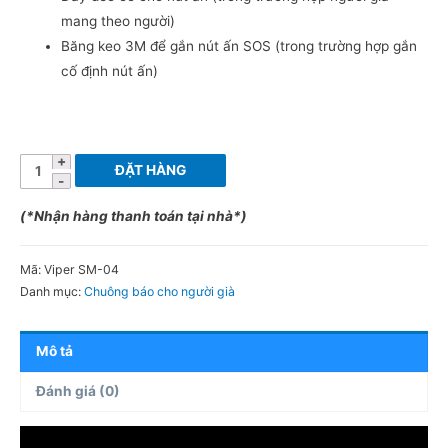
mang theo người)
Băng keo 3M để gắn nút ấn SOS (trong trường hợp gắn
cố định nút ấn)
Chuông
ĐẶT HÀNG
báo
cho
(*Nhận hàng thanh toán tại nhà*)
người
già
Mã:
Viper SM-04
báo
Danh mục:
Chuông báo cho người già
qua
điện
Mô tả
thoại
bộ
Đánh giá (0)
1
chuông