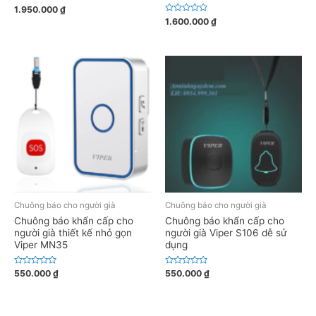
Đ
1.950.000
₫
ư
Đ
1.600.000
₫
ợ
ư
c
ợ
x
c
ế
x
p
ế
h
p
ạ
h
n
ạ
g
n
0
g
5
0
s
5
a
s
o
a
o
Chuông báo cho người già
Chuông báo cho người già
Chuông báo khẩn cấp cho
Chuông báo khẩn cấp cho
người già thiết kế nhỏ gọn
người già Viper S106 dễ sử
Viper MN35
dụng
Đ
Đ
550.000
₫
550.000
₫
ư
ư
ợ
ợ
c
c
x
x
ế
ế