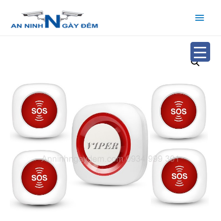
Main
Men