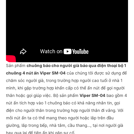
4
nút
ấn
Viper
SM-
04
số
lượng
Sản phẩm
chuông báo cho người già báo qua điện thoại bộ 1
chuông 4 nút ấn Viper SM-04
của chúng tôi được sử dụng để
chăm sóc người già, trong trường hợp người cao tuổi ở nhà 1
mình, khi gặp trường hợp khẩn cấp có thể ấn nút để gọi người
thân hoặc gọi giúp việc. Bộ sản phẩm
Viper SM-04
bao gồm 4
nút ấn tích hợp vào 1 chuông báo có khả năng nhắn tin, gọi
điện cho người thân trong trường hợp người thân đi vắng. Với
mỗi nút ấn ta có thể mang theo người hoặc lắp trên đầu
giường, lắp trong bếp, nhà tắm, cầu thang…, tại nơi người già
hay qua lại để tiện ấn khi gặp sự cố.