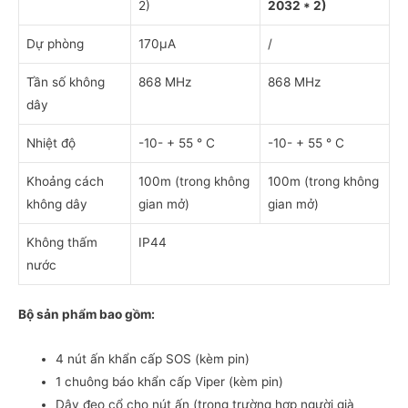
2)
2032 * 2)
Dự phòng
170μA
/
Tần số không
868 MHz
868 MHz
dây
Nhiệt độ
-10- + 55 ° C
-10- + 55 ° C
Khoảng cách
100m (trong không
100m (trong không
không dây
gian mở)
gian mở)
Không thấm
IP44
nước
Bộ sản phẩm bao gồm:
4 nút ấn khẩn cấp SOS (kèm pin)
1 chuông báo khẩn cấp Viper (kèm pin)
Dây đeo cổ cho nút ấn (trong trường hợp người già