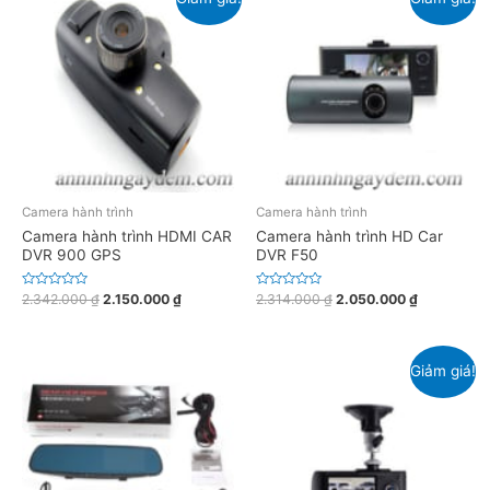
Camera hành trình
Camera hành trình
Camera hành trình HDMI CAR
Camera hành trình HD Car
DVR 900 GPS
DVR F50
Đ
Đ
2.342.000
₫
2.150.000
₫
2.314.000
₫
2.050.000
₫
ư
ư
ợ
ợ
c
c
x
x
ế
ế
Giảm giá!
p
p
h
h
ạ
ạ
n
n
g
g
0
0
5
5
s
s
a
a
o
o