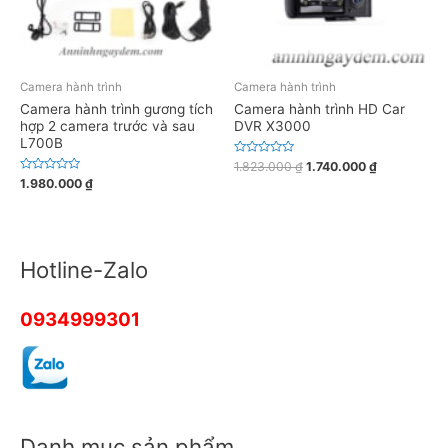
Camera hành trình
Camera hành trình
Camera hành trình gương tích
Camera hành trình HD Car
hợp 2 camera trước và sau
DVR X3000
L700B
Đ
1.823.000
₫
1.740.000
₫
ư
Đ
1.980.000
₫
ợ
ư
c
ợ
x
c
ế
x
p
ế
h
p
ạ
h
Hotline-Zalo
n
ạ
g
n
0
g
5
0
s
5
0934999301
a
s
o
a
o
Danh mục sản phẩm