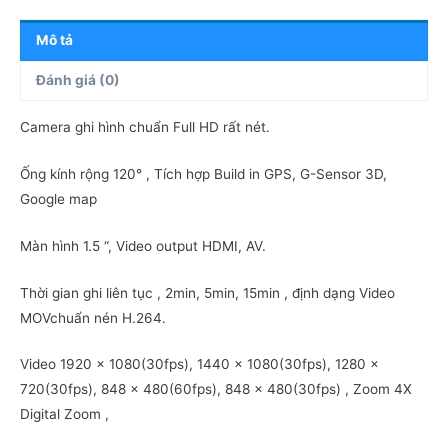
GPS
số
Mô tả
lượng
Đánh giá (0)
Camera ghi hình chuẩn Full HD rất nét.
Ống kính rộng 120° , Tích hợp Build in GPS, G-Sensor 3D,
Google map
Màn hình 1.5 “, Video output HDMI, AV.
Thời gian ghi liên tục , 2min, 5min, 15min , định dạng Video
MOVchuẩn nén H.264.
Video 1920 x 1080(30fps), 1440 x 1080(30fps), 1280 x
720(30fps), 848 x 480(60fps), 848 x 480(30fps) , Zoom 4X
Digital Zoom ,