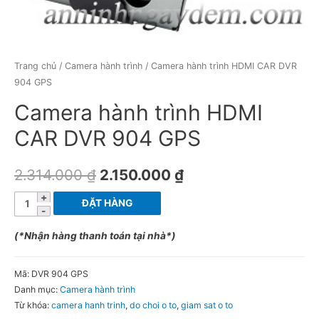
Trang chủ
/
Camera hành trình
/ Camera hành trình HDMI CAR DVR
904 GPS
Camera hành trình HDMI
CAR DVR 904 GPS
2.314.000
₫
2.150.000
₫
Camera
ĐẶT HÀNG
hành
trình
(*Nhận hàng thanh toán tại nhà*)
HDMI
CAR
Mã:
DVR 904 GPS
DVR
Danh mục:
Camera hành trình
Từ khóa:
camera hanh trinh
,
do choi o to
,
giam sat o to
904