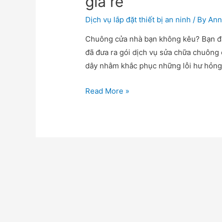
giá rẻ
Dịch vụ lắp đặt thiết bị an ninh
/ By
Ann
Chuông cửa nhà bạn không kêu? Bạn đa
đã đưa ra gói dịch vụ sửa chữa chuông 
dây nhằm khắc phục những lỗi hư hỏng
Sửa
Read More »
chữa
chuông
cửa
tại
nhà
có
mặt
nhanh,
giá