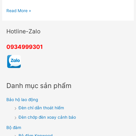
Sửa
Read More »
chữa
chuông
Hotline-Zalo
cửa
tại
0934999301
nhà
có
mặt
nhanh,
giá
Danh mục sản phẩm
rẻ
Bảo hộ lao động
Đèn chỉ dẫn thoát hiểm
Đèn chớp đèn xoay cảnh báo
Bộ đàm
Bộ đàm Kenwood