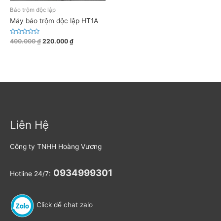
Báo trộm độc lập
Máy báo trộm độc lập HT1A
Đ
400.000
₫
220.000
₫
ư
ợ
c
x
ế
p
h
ạ
n
g
0
5
s
a
Liên Hệ
o
Công ty TNHH Hoàng Vương
0934999301
Hotline 24/7:
Click để chat zalo