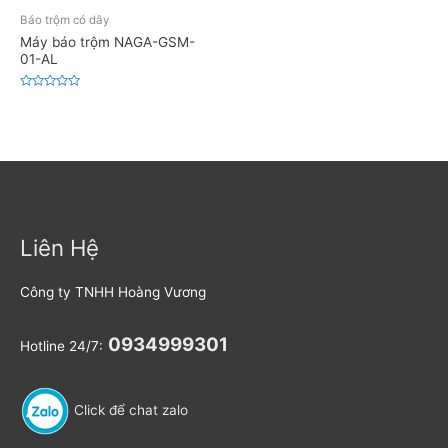
Báo trộm có dây
Máy báo trộm NAGA-GSM-
01-AL
Đ
ư
ợ
c
x
ế
p
h
ạ
n
g
0
5
Liên Hệ
s
a
o
Công ty TNHH Hoàng Vương
0934999301
Hotline 24/7:
Click để chat zalo