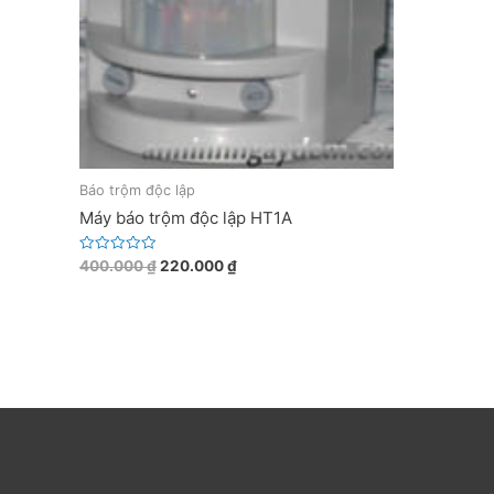
Báo trộm độc lập
Máy báo trộm độc lập HT1A
Đ
400.000
₫
220.000
₫
ư
ợ
c
x
ế
p
h
ạ
n
g
0
5
s
a
o